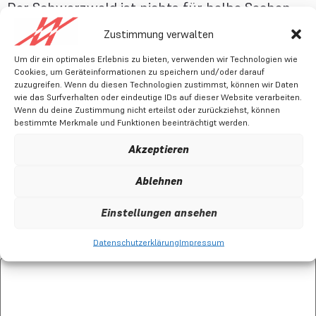
Der Schwarzwald ist nichts für halbe Sachen –
aber genau richtig für alle, die gerne ein
Zustimmung verwalten
bisschen mehr aus jeder Ausfahrt machen. 🌲
Um dir ein optimales Erlebnis zu bieten, verwenden wir Technologien wie
🔥
Cookies, um Geräteinformationen zu speichern und/oder darauf
zuzugreifen. Wenn du diesen Technologien zustimmst, können wir Daten
wie das Surfverhalten oder eindeutige IDs auf dieser Website verarbeiten.
Verschlagwortet
Black Forest
,
Fahrrad
,
Form
,
Wenn du deine Zustimmung nicht erteilst oder zurückziehst, können
bestimmte Merkmale und Funktionen beeinträchtigt werden.
Ruhe
,
Schwarzwald
,
Tour
,
training
Akzeptieren
Schreibe einen Kommentar
Ablehnen
Deine E-Mail-Adresse wird nicht veröffentlicht.
Einstellungen ansehen
Erforderliche Felder sind mit
*
markiert
Datenschutzerklärung
Impressum
Kommentar
*