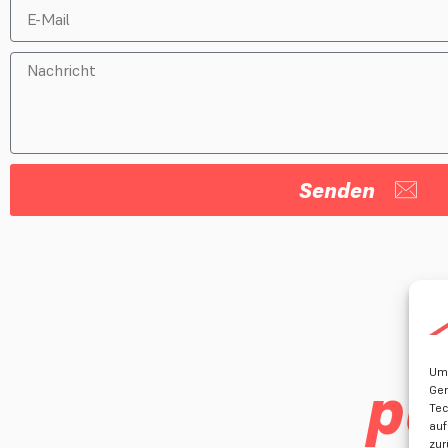
Senden
Um 
pa
Ger
Tec
auf
zur