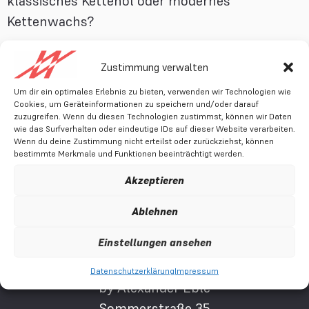
klassisches Kettenöl oder modernes
Kettenwachs?
Beides hat seine Daseinsberechtigung. Hier
Zustimmung verwalten
kommt der direkte Vergleich.
Um dir ein optimales Erlebnis zu bieten, verwenden wir Technologien wie
Cookies, um Geräteinformationen zu speichern und/oder darauf
Cycling is a
zuzugreifen. Wenn du diesen Technologien zustimmst, können wir Daten
wie das Surfverhalten oder eindeutige IDs auf dieser Website verarbeiten.
gift.
Wenn du deine Zustimmung nicht erteilst oder zurückziehst, können
bestimmte Merkmale und Funktionen beeinträchtigt werden.
Akzeptieren
Ablehnen
Einstellungen ansehen
Rennrad Adventskalender
Datenschutzerklärung
Impressum
by Alexander Eble
Sommerstraße 35