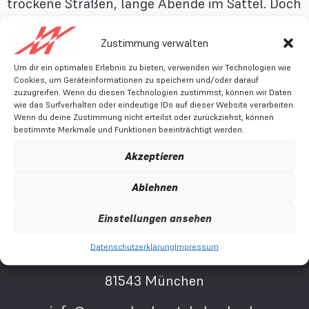
trockene Straßen, lange Abende im Sattel. Doch
auch der Herbst hat seinen Zauber. […]
Zustimmung verwalten
Cycling is a
Um dir ein optimales Erlebnis zu bieten, verwenden wir Technologien wie
Cookies, um Geräteinformationen zu speichern und/oder darauf
gift.
zuzugreifen. Wenn du diesen Technologien zustimmst, können wir Daten
wie das Surfverhalten oder eindeutige IDs auf dieser Website verarbeiten.
Wenn du deine Zustimmung nicht erteilst oder zurückziehst, können
bestimmte Merkmale und Funktionen beeinträchtigt werden.
Akzeptieren
Ablehnen
Rennrad Adventskalender
Einstellungen ansehen
by Alexander Eble
Datenschutzerklärung
Impressum
Sommerstraße 35
81543 München