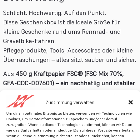
Schlicht. Hochwertig. Auf den Punkt.
Diese Geschenkbox ist die ideale Größe für
kleine Geschenke rund ums Rennrad- und
Gravelbike-Fahren.
Pflegeprodukte, Tools, Accessoires oder kleine
Überraschungen – alles sitzt sauber und sicher.
Aus
450 g Kraftpapier FSC® (FSC Mix 70%,
GFA-COC-007601) – ein nachhatlig und stabiler
Karton
.
Die Box ist formstabil, langlebig und bewusst
Zustimmung verwalten
reduziert im Design.
Um dir ein optimales Erlebnis zu bieten, verwenden wir Technologien wie
Cookies, um Geräteinformationen zu speichern und/oder darauf
Perfekt für:
zuzugreifen. Wenn du diesen Technologien zustimmst, können wir Daten
wie das Surfverhalten oder eindeutige IDs auf dieser Website verarbeiten.
Wenn du deine Zustimmung nicht erteilst oder zurückziehst, können
kleine Rennrad- und Gravel-Geschenke