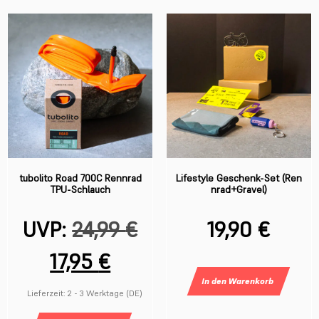
tubolito Road 700C Rennrad
Lifestyle Geschenk-Set (Ren
TPU-Schlauch
nrad+Gravel)
UVP:
24,99
€
19,90
€
17,95
€
In den
Lieferzeit:
2 - 3 Werktage (DE)
Warenkorb