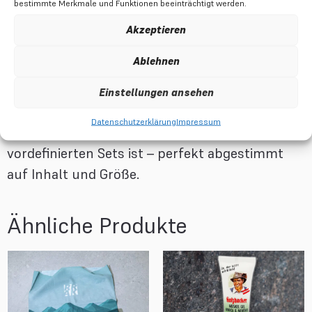
bestimmte Merkmale und Funktionen beeinträchtigt werden.
Geburtstage, Saisonstart oder
Akzeptieren
Weihnachten
Ablehnen
hochwertige, nachhaltige Verpackung mit
Einstellungen ansehen
Anspruch
Datenschutzerklärung
Impressum
Du findest diese Geschenkbox auch in unseren
vordefinierten Sets ist – perfekt abgestimmt
auf Inhalt und Größe.
Ähnliche Produkte