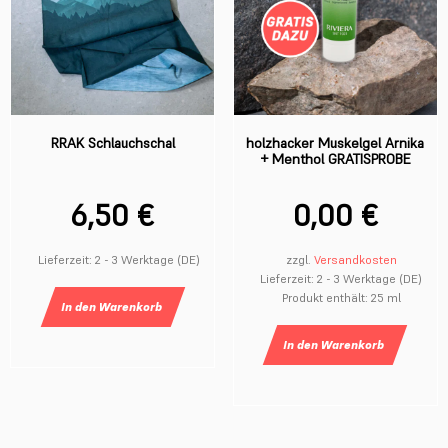
RRAK Schlauchschal
holzhacker Muskelgel Arnika
+ Menthol GRATISPROBE
6,50
€
0,00
€
Lieferzeit:
2 - 3 Werktage (DE)
zzgl.
Versandkosten
Lieferzeit:
2 - 3 Werktage (DE)
Produkt enthält: 25
ml
In den
Warenkorb
In den
Warenkorb