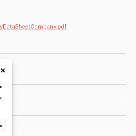
tyDataSheetCompany.pdf
um
Ds
en