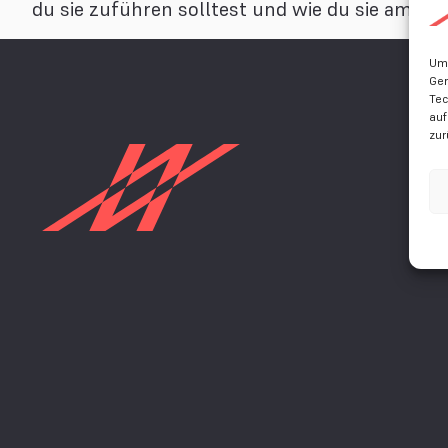
du sie zuführen solltest und wie du sie am b
Um 
Ger
Tec
auf
zur