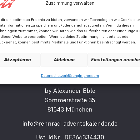
esten aufnimmst. 🍞 Warum Kohlenhydrate […]
Zustimmung verwalten
dir ein optimales Erlebnis zu bieten, verwenden wir Technologien wie Cookies, 
Cycling is a gift.
äteinformationen zu speichern und/oder darauf zuzugreifen. Wenn du diesen
hnologien zustimmst, können wir Daten wie das Surfverhalten oder eindeutige I
 dieser Website verarbeiten. Wenn du deine Zustimmung nicht erteilst oder
ückziehst, können bestimmte Merkmale und Funktionen beeinträchtigt werden.
Akzeptieren
Ablehnen
Einstellungen anseh
Datenschutzerklärung
Impressum
Rennrad Adventskalender
by Alexander Eble
Sommerstraße 35
81543 München
info@rennrad-adventskalender.de
Ust. IdNr. DE366334430